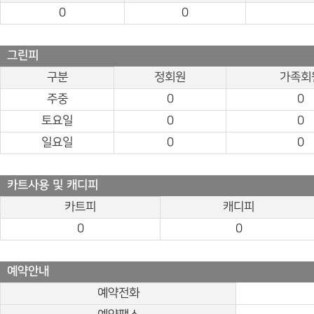
0
0
그린피
구분
정회원
가족회
주중
0
0
토요일
0
0
일요일
0
0
카트사용 및 캐디피
카트피
캐디피
0
0
예약안내
예약전화