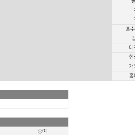
홀수
대
현
개
홈
증여