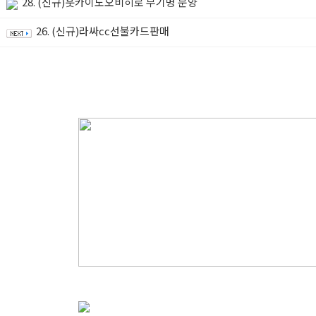
28. (신규)훗카이도오비히로 무기명 분양
26. (신규)라싸cc선불카드판매