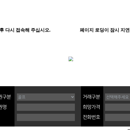
권구분
거래구분
권명
희망가격
전화번호