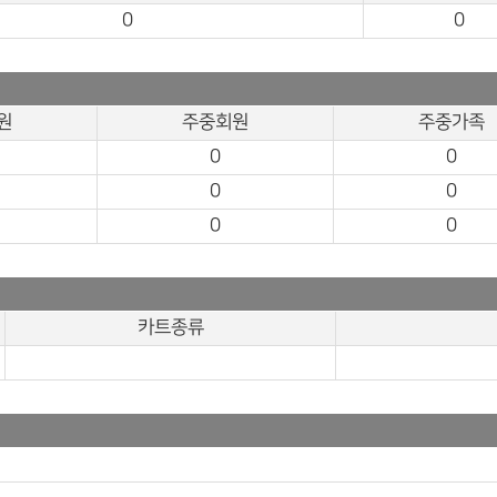
0
0
원
주중회원
주중가족
0
0
0
0
0
0
카트종류