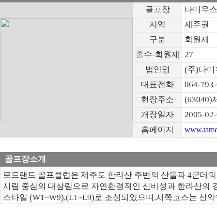
골프장
타미우
지역
제주권
구분
회원제
홀수-회원제
27
법인명
(주)타
대표전화
064-793
현장주소
(6304
개장일자
2005-02
홈페이지
www.tameu
골프장소개
로드랜드 골프클럽은 제주도 한라산 주변의 산들과 4군데의
시림 중심의 대삼림으로 자연환경적인 신비성과 한라산의 
스타일 (W1~W9),(L1~L9)로 조성되었으며,서쪽코스는 산