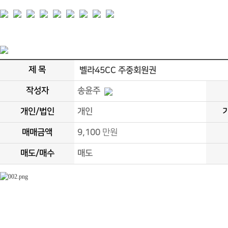
제 목
벨라45CC 주중회원권
작성자
송윤주
개인/법인
개인
매매금액
9,100
만원
매도/매수
매도