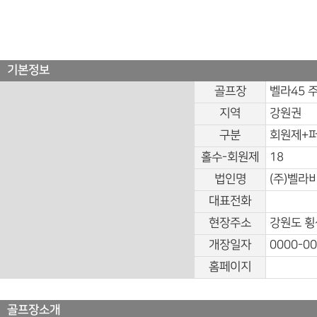
기본정보
골프장
벨라45 
지역
강원권
구분
회원제+
홀수-회원제
18
법인명
(주)벨라
대표전화
현장주소
강원도 횡
개장일자
0000-00
홈페이지
골프장소개