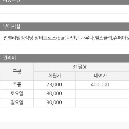
이용특전
부대시설
썬밸리웰빙식당,알바트로스(bar)나인틴,사우나,헬스클럽,슈퍼마켓
관리비
31평형
구분
회원가
대여가
주중
73,000
400,000
토요일
80,000
일요일
80,000