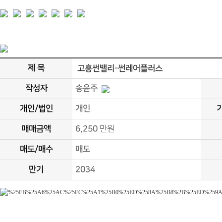
제 목
고흥썬밸리-썬레어플러스
작성자
송윤주
개인/법인
개인
매매금액
6,250
만원
매도/매수
매도
만기
2034