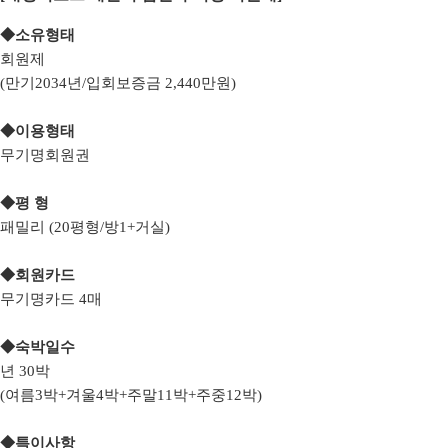
◆
소유형태
회원제
(만기2034년/입회보증금 2,440만원)
◆
이용형태
무기
명회원권
◆
평 형
패밀리 (20
평형
/방1+거실
)
◆
회원카드
무기명카드 4매
◆
숙박일수
년 30
박
(
여름3
박
+
겨울4
박
+
주말11
박
+
주중12
박
)
◆
특이사항