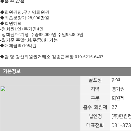
◆
홀 수
:27
홀
◆
회원권명
:
무기명회원권
◆
최초분양가
:28,000
만원
◆
회원혜택
-
정회원
1
인
+
무기명
4
인
-
정회원
/
무기명 주중
85,000
원 주말
95,000
원
-
월기준 주말
4
회
/
주중
8
회 가능
◆
매매금액
:10
억원
◆
담 당
:
강산회원권거래소 김종근부장
010-6216-6403
기본정보
골프장
한원
지역
경기권
구분
회원제
홀수-회원제
27
법인명
(주)한원
대표전화
031-373