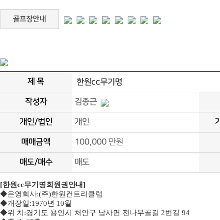
제 목
한원cc무기명
작성자
김종근
개인/법인
개인
매매금액
100,000
만원
매도/매수
매도
[
한원
cc
무기명회원권안내
]
◆
운영회사
:(
주
)
한원컨트리클럽
◆
개장일
:1970
년
10
월
◆
위 치
:
경기도 용인시 처인구 남사면 전나무골길
2
번길
94