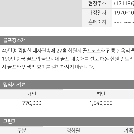
현장주소
(1711
개장일자
1970-10
홈페이지
www.hanwonc
골프장소개
40만평 광활한 대자연속에 27홀 회원제 골프코스와 전통 한옥식
190년 한국 골프의 불모지에 골프 대중화를 선도 해온 한원 컨
서 골프와 인생의 묘미를 설계하시기 바랍니다.
명의개서료
개인
법인
770,000
1,540,000
그린피
구분
정회원
가족