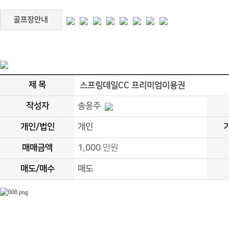
제 목
스프링데일CC 프리미엄이용권
작성자
송윤주
개인/법인
개인
매매금액
1,000
만원
매도/매수
매도