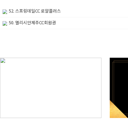
52. 스프링데일CC 로얄플러스
50. 엘리시안제주CC회원권