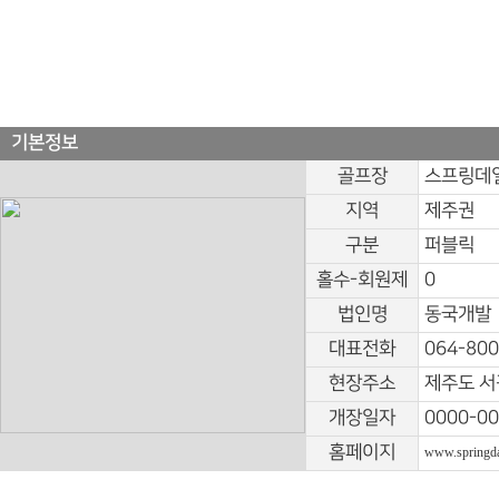
기본정보
골프장
스프링데
지역
제주권
구분
퍼블릭
홀수-회원제
0
법인명
동국개발
대표전화
064-800
현장주소
제주도 서
개장일자
0000-00
홈페이지
www.springdal