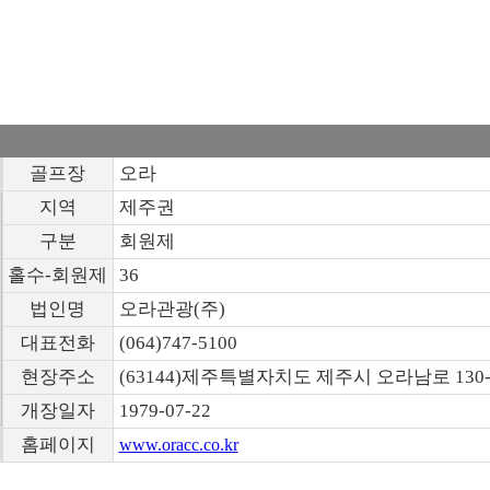
골프장
오라
지역
제주권
구분
회원제
홀수-회원제
36
법인명
오라관광(주)
대표전화
(064)747-5100
현장주소
(63144)제주특별자치도 제주시 오라남로 130-
개장일자
1979-07-22
홈페이지
www.oracc.co.kr