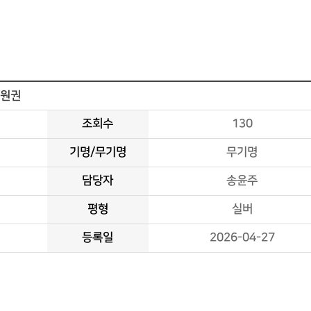
회원권
조회수
130
기명/무기명
무기명
담당자
송윤주
평형
실버
등록일
2026-04-27