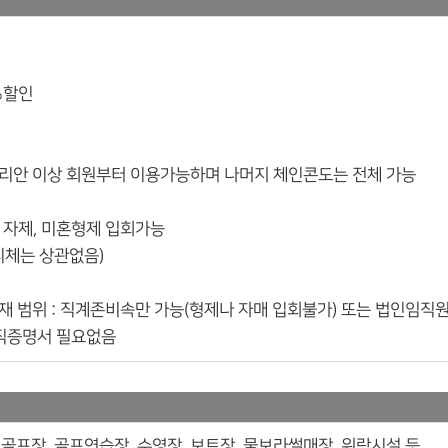
%할인
블리안 이상 회원부터 이용가능하며 나머지 체인콘도는 전체 가능
위, 자제, 미혼형제 입회가능
리체는 상관없음)
재 범위 : 직계존비속만 가능(형제나 자매 입회불가) 또는 법인임
재직증명서 필요없음
골프장, 골프연습장, 수영장, 보트장, 물보라썰매장, 위락시설 등