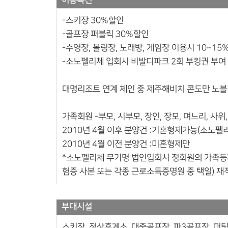
이용특전
-스키장 30%할인
-골프장 퍼블릭 30%할인
-수영장, 볼링장, 노래방, 게임장 이용시 10~15
-소노펠리체 입회시 비발디파크 2회 부킹권 부여
대명리조트 연계 체인 중 제주해비치 콘도만 노
가족회원 -부모, 시부모, 장인, 장모, 며느리, 사
2010년 4월 이후 분양건 :기혼형제가능(소노펠
2010년 4월 이전 분양건 :미혼형제만
*소노펠리체 무기명 법인입회시 정회원의 가족등
험증 사본 또는 각종 근로소득증명원 중 택일) 
부대시설
스키장, 정상휴게소, 대중골프장, 파3골프장, 퍼팅