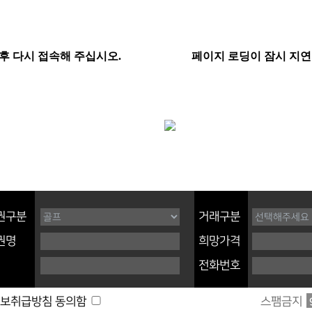
권구분
거래구분
권명
희망가격
전화번호
스팸금지
보취급방침 동의함