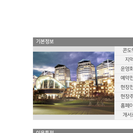
기본정보
콘도
지
운영
예약
현장
현장
홈페
개서