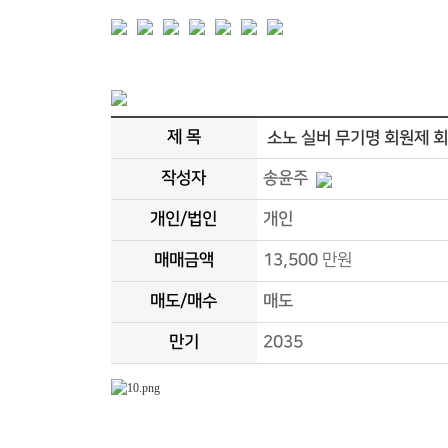
제 목
소노 실버 무기명 회원제 
작성자
송윤주
개인/법인
개인
매매금액
13,500
만원
매도/매수
매도
만기
2035