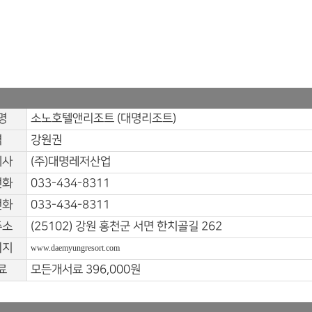
명
소노호텔앤리조트 (대명리조트)
역
강원권
회사
(주)대명레저산업
전화
033-434-8311
전화
033-434-8311
주소
(25102) 강원 홍천군 서면 한치골길 262
이지
www.daemyungresort.com
료
모든개서료 396,000원