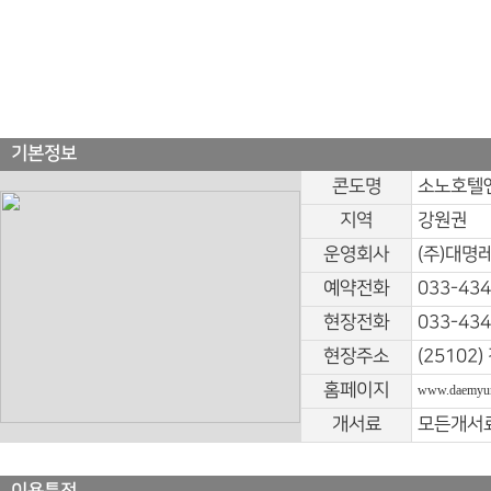
기본정보
콘도명
소노호텔앤
지역
강원권
운영회사
(주)대명
예약전화
033-434
현장전화
033-434
현장주소
(25102
홈페이지
www.daemyun
개서료
모든개서료