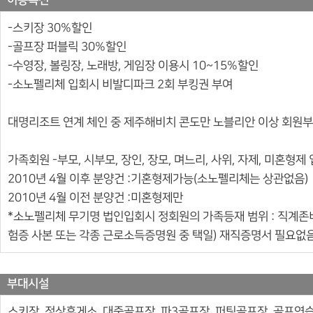
이용특전
-스키장 30%할인
-골프장 퍼블릭 30%할인
-수영장, 볼링장, 노래방, 게임장 이용시 10~15%할인
-소노펠리체 입회시 비발디파크 2회 부킹권 부여
대명리조트 연계 체인 중 제주해비치 콘도만 노블리안 이상 회원
가족회원 -부모, 시부모, 장인, 장모, 며느리, 사위, 자제, 미혼형제
2010년 4월 이후 분양건 :기혼형제가능(소노펠리체는 상관없음)
2010년 4월 이전 분양건 :미혼형제만
*소노펠리체 무기명 법인입회시 정회원의 가족등재 범위 : 직계
험증 사본 또는 각종 근로소득증명원 중 택일) 재직증명서 필요없
부대시설
스키장, 정상휴게소, 대중골프장, 파3골프장, 퍼팅골프장, 골프연습