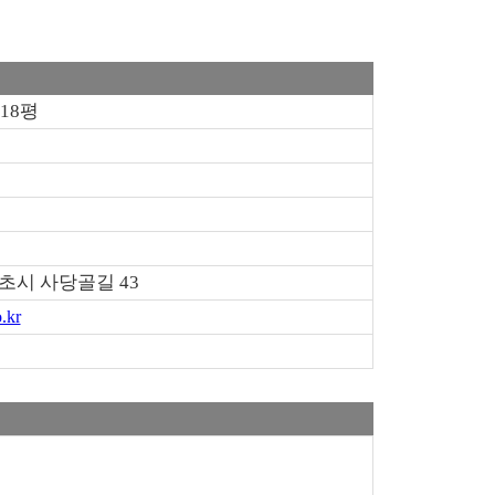
/18평
 속초시 사당골길 43
.kr