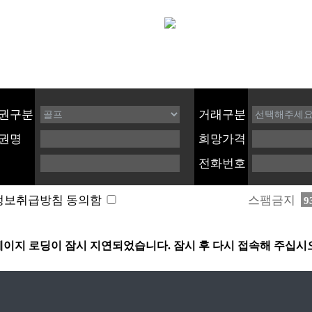
권구분
거래구분
권명
희망가격
전화번호
스팸금지
정보취급방침 동의함
9