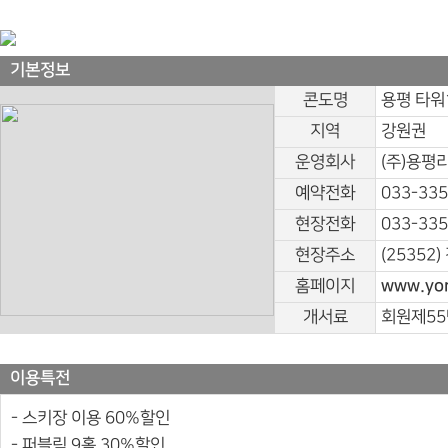
기본정보
콘도명
용평 타워
지역
강원권
운영회사
(주)용평
예약전화
033-335
현장전화
033-335
현장주소
(25352
홈페이지
www.yon
개서료
회원제55
이용특전
- 스키장 이용 60%할인
- 퍼블릭 9홀 30%할인