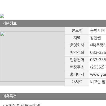
기본정보
콘도명
용평 버치
지역
강원권
운영회사
(주)용평
예약전화
033-335
현장전화
033-335
현장주소
(25352
홈페이지
www.yon
개서료
비고란 참
이용특전
- 스키장 이용 60%할인