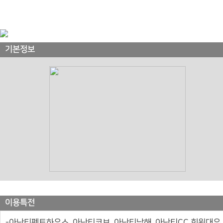
기본정보
이용특전
-아난티펜트하우스, 아난티코브, 아난티남해, 아난티CC 회원대우