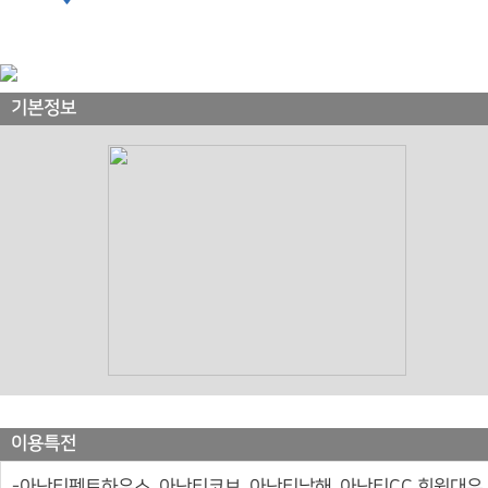
기본정보
이용특전
-아난티펜트하우스, 아난티코브, 아난티남해, 아난티CC 회원대우