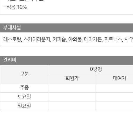
- 식음 10%
부대시설
레스토랑, 스카이라운지, 커피숍, 야외풀, 테마가든, 휘트니스, 사우
관리비
0평형
구분
회원가
대여가
주중
토요일
일요일