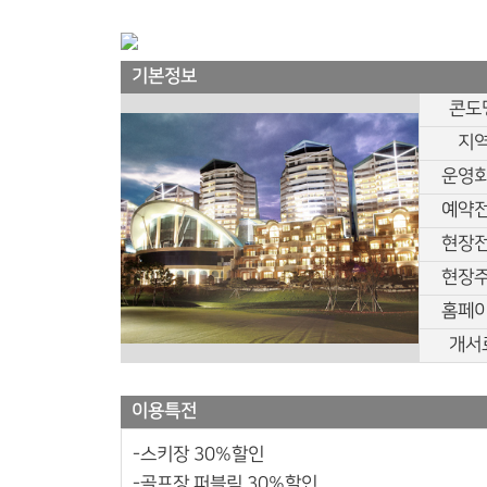
기본정보
콘도
지
운영
예약
현장
현장
홈페
개서
이용특전
-스키장 30%할인
-골프장 퍼블릭 30%할인