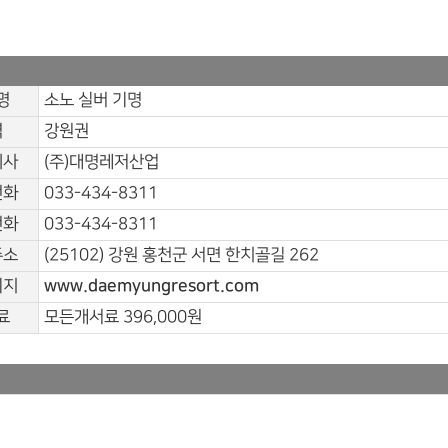
명
소노 실버 기명
역
강원권
회사
(주)대명레저산업
전화
033-434-8311
전화
033-434-8311
주소
(25102) 강원 홍천군 서면 한치골길 262
이지
www.daemyungresort.com
료
모든개서료 396,000원