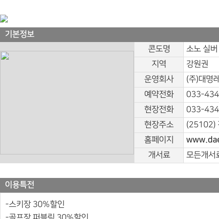
기본정보
콘도명
소노 실버
지역
강원권
운영회사
(주)대명
예약전화
033-434
현장전화
033-434
현장주소
(25102
홈페이지
www.da
개서료
모든개서료
이용특전
-스키장 30%할인
-골프장 퍼블릭 30%할인