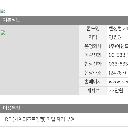
기본정보
콘도명
켄싱턴 2
지역
강원권
운영회사
(주)이랜
예약전화
02-583-
현장전화
033-633
현장주소
(24767
홈페이지
www.ken
개서료
33만원
이용특전
-RCI(세계리조트연맹) 가입 자격 부여