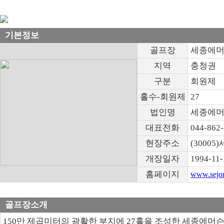
기본정보
골프장
세종에머
지역
충청권
구분
회원제
홀수-회원제
27
법인명
세종에머
대표전화
044-862
현장주소
(3000
개장일자
1994-11-
홈페이지
www.sejon
골프장소개
150만 제곱미터의 광활한 부지에 27홀을 조성한 세종에머슨