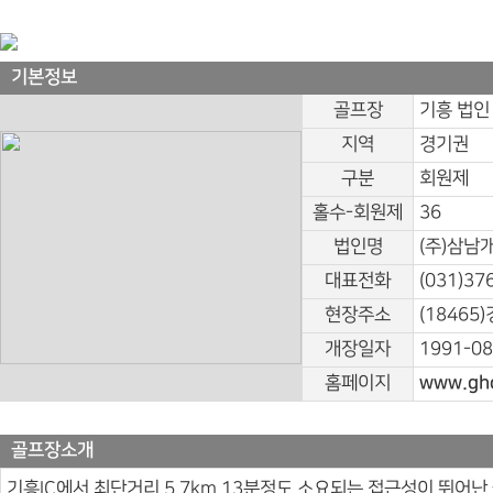
기본정보
골프장
기흥 법인
지역
경기권
구분
회원제
홀수-회원제
36
법인명
(주)삼남
대표전화
(031)37
현장주소
(18465
개장일자
1991-08
홈페이지
www.ghc
골프장소개
기흥IC에서 최단거리 5.7km 13분정도 소요되는 접근성이 뛰어