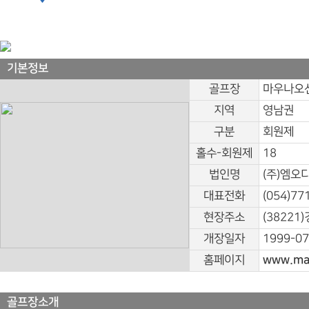
기본정보
골프장
마우나오
지역
영남권
구분
회원제
홀수-회원제
18
법인명
(주)엠오
대표전화
(054)77
현장주소
(38221
개장일자
1999-07
홈페이지
www.mar
골프장소개