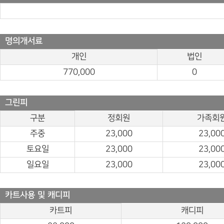
명의개서료
개인
법인
770,000
0
그린피
구분
정회원
가족회
주중
23,000
23,00
토요일
23,000
23,00
일요일
23,000
23,00
카트사용 및 캐디피
카트피
캐디피