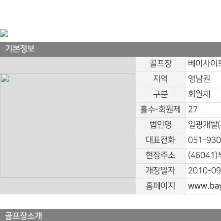
기본정보
골프장
베이사이
지역
영남권
구분
회원제
홀수-회원제
27
법인명
일광개발(
대표전화
051-930
현장주소
(46041
개장일자
2010-09
홈페이지
www.bay
골프장소개