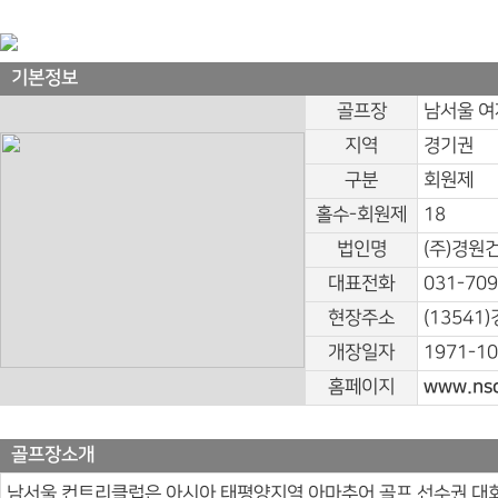
기본정보
골프장
남서울 여
지역
경기권
구분
회원제
홀수-회원제
18
법인명
(주)경원
대표전화
031-709
현장주소
(1354
개장일자
1971-10
홈페이지
www.nsc
골프장소개
남서울 컨트리클럽은 아시아 태평양지역 아마추어 골프 선수권 대회