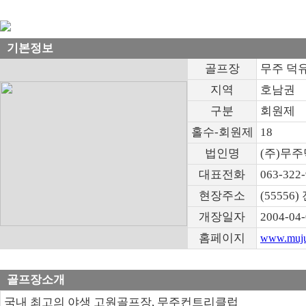
기본정보
골프장
무주 덕
지역
호남권
구분
회원제
홀수-회원제
18
법인명
(주)무
대표전화
063-322
현장주소
(5555
개장일자
2004-04
홈페이지
www.muju
골프장소개
국내 최고의 야생 고원골프장, 무주컨트리클럽