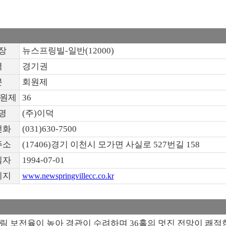
장
뉴스프링빌-일반(12000)
역
경기권
분
회원제
회원제
36
명
(주)이덕
전화
(031)630-7500
주소
(17406)경기 이천시 모가면 사실로 527번길 158
일자
1994-07-01
이지
www.newspringvillecc.co.kr
림 보전율이 높아 경관이 수려하며 36홀의 멋진 전망이 쾌