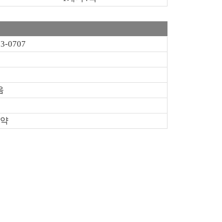
63-0707
음
예약