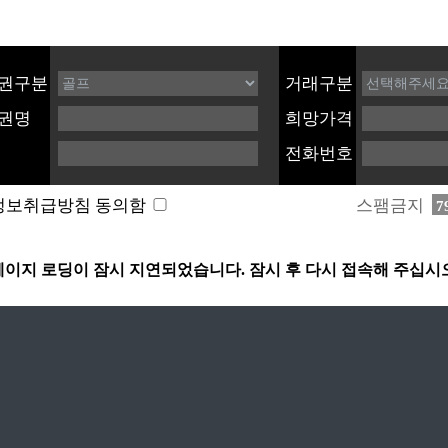
권구분
거래구분
권명
희망가격
전화번호
스팸금지
정보취급방침 동의함
7