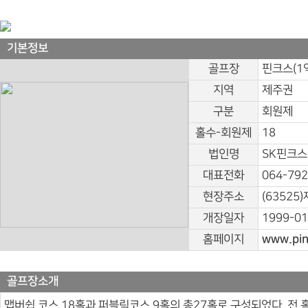
기본정보
골프장
핀크스(1
지역
제주권
구분
회원제
홀수-회원제
18
법인명
SK핀크스
대표전화
064-792
현장주소
(6352
개장일자
1999-01
홈페이지
www.pin
골프장소개
맵버쉽 코스 18홀과 퍼블릭코스 9홀의 총27홀로 구성되었다. 전 