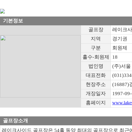
기본정보
골프장
레이크사
지역
경기권
구분
회원제
홀수-회원제
18
법인명
(주)서
대표전화
(031)334
현장주소
(1688
개장일자
1997-09
홈페이지
www.lakes
골프장소개
레이크사이드 골프장은 54홀 동양 최대의 골프장으로 최근에는 미국