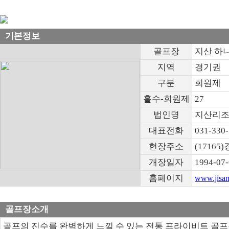
기본정보
골프장
지산 하나
지역
경기권
구분
회원제
홀수-회원제
27
법인명
지산리조
대표전화
031-330
현장주소
(1716
개장일자
1994-07
홈페이지
www.jisan
골프장소개
골프의 진수를 완벽하게 느낄 수 있는 전통 프라이비트 골