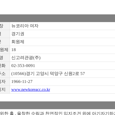
장
뉴코리아 여자
역
경기권
분
회원제
회원제
18
명
신고려관광(주)
전화
02-353-0091
주소
(10566)경기 고양시 덕양구 신원2로 57
일자
1966-11-27
이지
www.newkoreacc.co.kr
위한 홀 , 울창한 수림과 천연적인 입지조건 위에 아기자기하