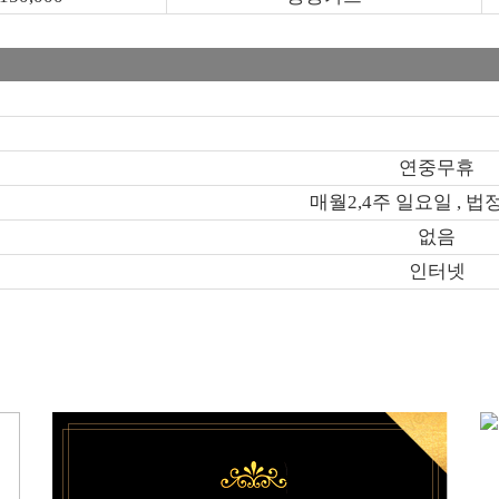
연중무휴
매월2,4주 일요일 , 법
없음
인터넷