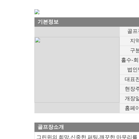
기본정보
골프
지
구
홀수-
법인
대표
현장
개장
홈페
골프장소개
그린위의 희망,신중한 퍼팅,깨끗한 마무리를 