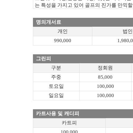
는 특성을 가지고 있어 골프의 진가를 만끽할
명의개서료
개인
법인
990,000
1,980,
그린피
구분
정회원
주중
85,000
토요일
100,000
일요일
100,000
카트사용 및 캐디피
카트피
100,000