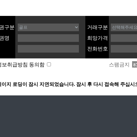
권구분
거래구분
권명
희망가격
전화번호
스팸금지
정보취급방침 동의함
8