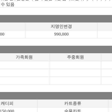
 수 있음
지명인변경
000
990,000
가족회원
주중회원
캐디피
카트종류
150,000
승용카트