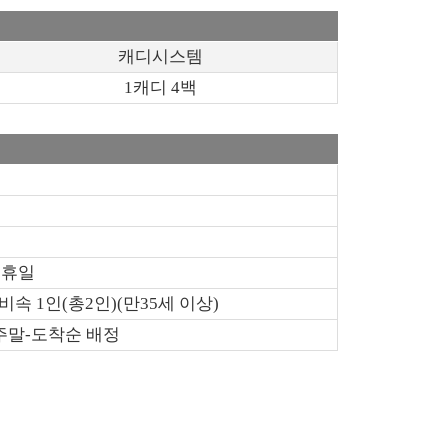
캐디시스템
1캐디 4백
공휴일
 1인(총2인)(만35세 이상)
주말-도착순 배정