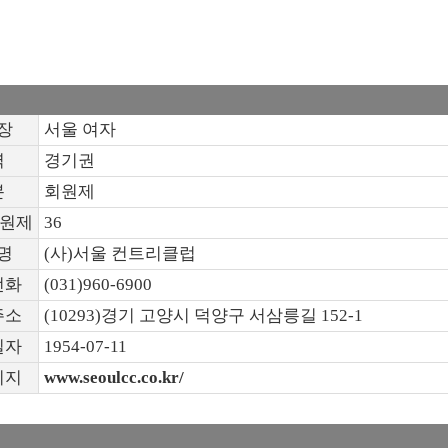
장
서울 여자
역
경기권
분
회원제
회원제
36
명
(사)서울 컨트리클럽
전화
(031)960-6900
주소
(10293)경기 고양시 덕양구 서삼릉길 152-1
일자
1954-07-11
이지
www.seoulcc.co.kr/