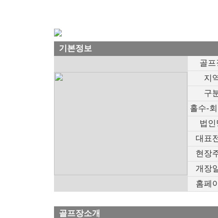
기본정보
골프
지
구
홀수-
법인
대표
현장
개장
홈페
골프장소개