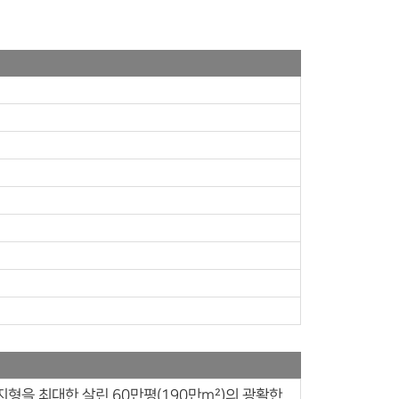
형을 최대한 살린 60만평(190만m²)의 광활한