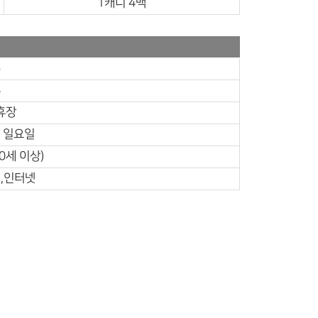
1캐디 4백
5
4
휴장
주 일요일
0세 이상)
,인터넷