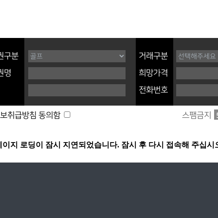
권구분
거래구분
권명
희망가격
전화번호
스팸금지
보취급방침 동의함