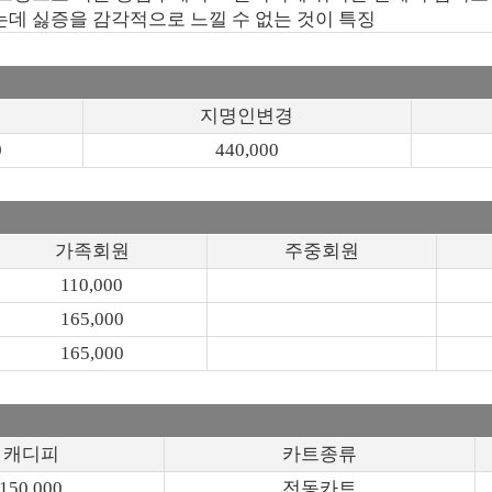
데 싫증을 감각적으로 느낄 수 없는 것이 특징
지명인변경
0
440,000
가족회원
주중회원
110,000
165,000
165,000
캐디피
카트종류
150,000
전동카트