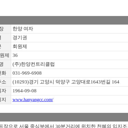
장
한양 여자
역
경기권
분
회원제
회원제
36
명
(주)한양컨트리클럽
전화
031-969-6908
주소
(10293)경기 고양시 덕양구 고양대로1643번길 164
일자
1964-09-08
이지
www.hanyangcc.com/
프장으로 서울 중심부에서 30분거리에 위치한 천혜의 입지조