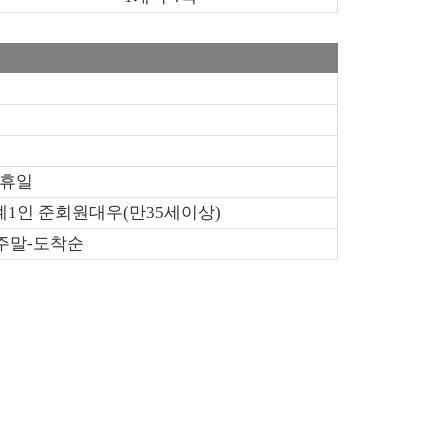
공휴일
1인 준회원대우(만35세이상)
주말-도착순