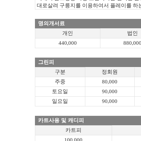
대로살려 구릉지를 이용하여서 플레이를 하는
명의개서료
개인
법인
440,000
880,00
그린피
구분
정회원
주중
80,000
토요일
90,000
일요일
90,000
카트사용 및 캐디피
카트피
100,000