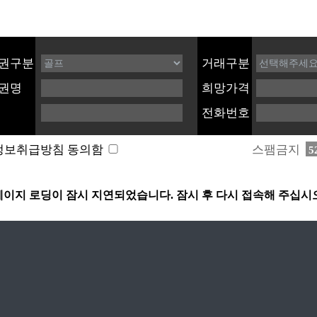
권구분
거래구분
권명
희망가격
전화번호
스팸금지
정보취급방침 동의함
5