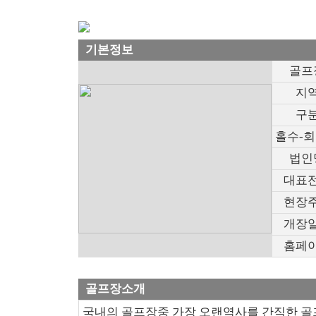
기본정보
골프
지
구
홀수-
법인
대표
현장
개장
홈페
골프장소개
국내의 골프장중 가장 오랜역사를 간직한 골