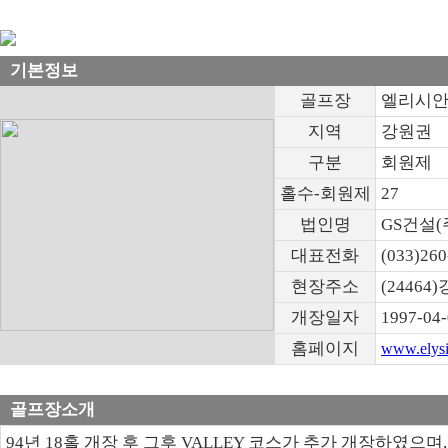
기본정보
골프장
엘리시안
지역
강원권
구분
회원제
홀수-회원제
27
법인명
GS건설(
대표전화
(033)260
현장주소
(2446
개장일자
1997-04
홈페이지
www.elysi
골프장소개
94년 18홀 개장 후 그후 VALLEY 코스가 추가 개장하였으며