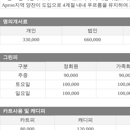
Apron지역 양잔이 도입으로 4계절 내내 푸르름을 유지하여
명의개서료
개인
법인
330,000
660,000
그린피
구분
정회원
가족
주중
90,000
90,0
토요일
100,000
100,0
일요일
100,000
100,0
카트사용 및 캐디피
카트피
캐디피
80,000
120,000