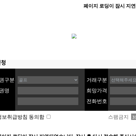
권구분
거래구분
권명
희망가격
전화번호
스팸금지
정보취급방침 동의함
3