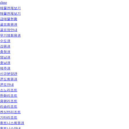
close
매물전체보기
매물전체보기
급매물현황
골프회원권
골프장안내
무기명회원권
수도권
강원권
충청권
영남권
호남권
제주권
신규분양관
콘도회원권
콘도안내
소노리조트
한화리조트
용평리조트
리솜리조트
켄싱턴리조트
기타리조트
휘트니스회원권
휘트니스안내