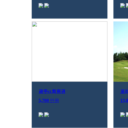
광주cc회원권
포
5,700
만원
13,