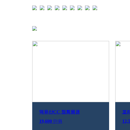
덕유산CC 정회원권
포라
19,600
만원
12,