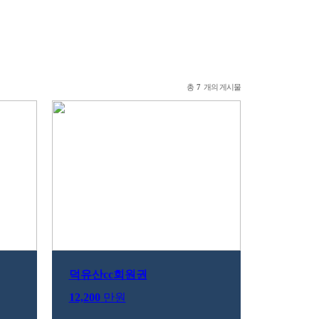
총
개의 게시물
7
덕유산cc회원권
12,200
만원