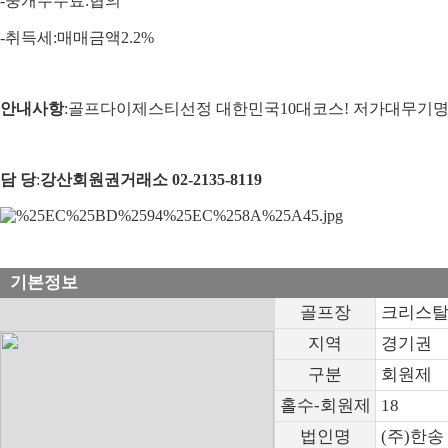
-
중개수수료
:
협의
-
취득세
:
매매금액
2.2%
안내사항
:골프다이제스티선정 대한민국10대코스! 저가대무기
담 당
:
강산회원권거래소
02-2135-8119
기본정보
골프장
크리스탈
지역
경기권
구분
회원제
홀수-회원제
18
법인명
(주)한송