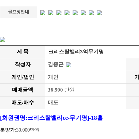
제 목
크리스탈밸리3억무기명
작성자
김종근
개인/법인
개인
기
매매금액
36,500
만원
매도/매수
매도
[
회원권명
:
크리스탈밸리
cc-
무기명
]-18
홀
분양가
:30,000
만원