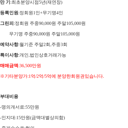
만 기
:
최초분양시점
5
년
(
재연장
)
등록인원
:
정회원
1
인
+
무기명
4
인
그린피
:
정회원 주중
90,000
원 주말
105,000
원
무기명 주중
90,000
원 주말
105,000
원
예약사항
:
월기준 주말
2
회
,
주중
3
회
특이사항
:개인,법인상호거래가능
매매금액
:36,500
만원
※기타분양가:1억/2억/5억에 분양한회원권있습니다.
부대비용
-
명의개서료
:55
만원
-
인지대
:15
만원
(
금액대별상의함
)