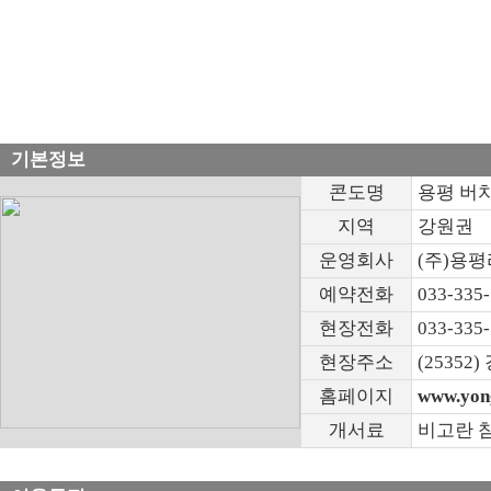
기본정보
콘도명
용평 버치
지역
강원권
운영회사
(주)용
예약전화
033-335
현장전화
033-335
현장주소
(2535
홈페이지
www.yon
개서료
비고란 