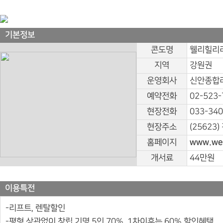
기본정보
콘도명
웰리힐리리
지역
강원권
운영회사
신안종합리
예약전화
02-523-
현장전화
033-340
현장주소
(25623
홈페이지
www.well
개서료
44만원
이용특전
-리프트, 렌탈할인
-평형 상관없이 창립 기명 5인 70%, 1차이후는 60% 할인혜택