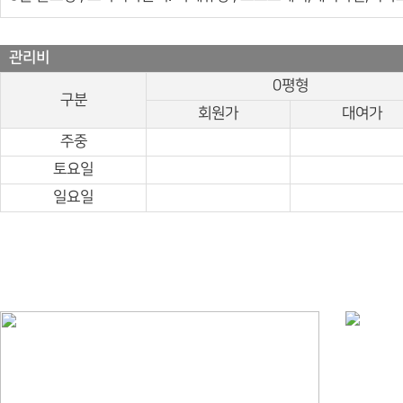
관리비
0평형
구분
회원가
대여가
주중
토요일
일요일