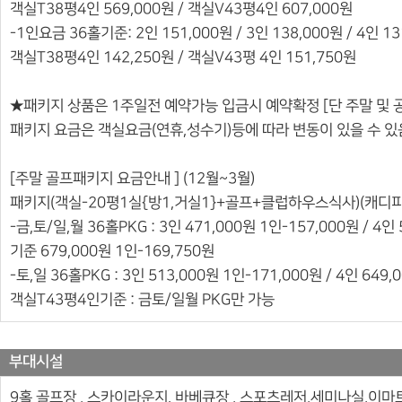
객실T38평4인 569,000원 / 객실V43평4인 607,000원
-1인요금 36홀기준: 2인 151,000원 / 3인 138,000원 / 4인 1
객실T38평4인 142,250원 / 객실V43평 4인 151,750원
★패키지 상품은 1주일전 예약가능 입금시 예약확정 [단 주말 및 
패키지 요금은 객실요금(연휴,성수기)등에 따라 변동이 있을 수 있
[주말 골프패키지 요금안내 ] (12월~3월)
패키지(객실-20평1실{방1,거실1}+골프+클럽하우스식사)(캐디피
-금,토/일,월 36홀PKG : 3인 471,000원 1인-157,000원 / 4
기준 679,000원 1인-169,750원
-토,일 36홀PKG : 3인 513,000원 1인-171,000원 / 4인 649
객실T43평4인기준 : 금토/일월 PKG만 가능
부대시설
9홀 골프장 , 스카이라운지. 바베큐장 , 스포츠레저,세미나실,이마