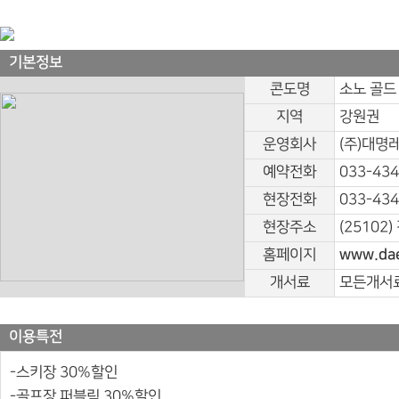
기본정보
콘도명
소노 골드
지역
강원권
운영회사
(주)대명
예약전화
033-434
현장전화
033-434
현장주소
(25102
홈페이지
www.da
개서료
모든개서료
이용특전
-스키장 30%할인
-골프장 퍼블릭 30%할인