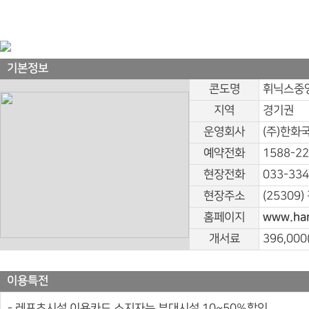
기본정보
콘도명
휘닉스중앙
지역
경기권
운영회사
(주)한화
예약전화
1588-2
현장전화
033-334
현장주소
(25309
홈페이지
www.han
개서료
396,0
이용특전
- 레포츠시설 이용카드 소지자는 부대시설 10~50%할인