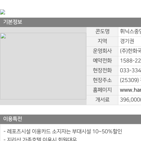
기본정보
콘도명
휘닉스중앙
지역
경기권
운영회사
(주)한화
예약전화
1588-2
현장전화
033-334
현장주소
(25309
홈페이지
www.han
개서료
396,0
이용특전
- 레포츠시설 이용카드 소지자는 부대시설 10~50%할인
- 지리산 가족호텔 이용시 회원대우