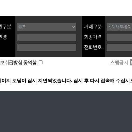
권구분
거래구분
권명
희망가격
전화번호
스팸금지
보취급방침 동의함