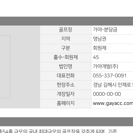
골프장
가야-분담금
지역
영남권
구분
회원제
홀수-회원제
45
법인명
가야개발(주)
대표전화
055-337-0091
현장주소
경남 김해시 인제로 
개장일자
0000-00-00
홈페이지
www.gayacc.co
총54홀 규모의 국내 최대규모의 골프장을 갖추게 되며 , 기존