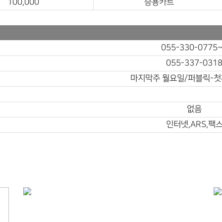
100,000
승용카트
055-330-0775
055-337-031
마지막주 월요일/퍼블릭-
없음
인터넷,ARS,팩