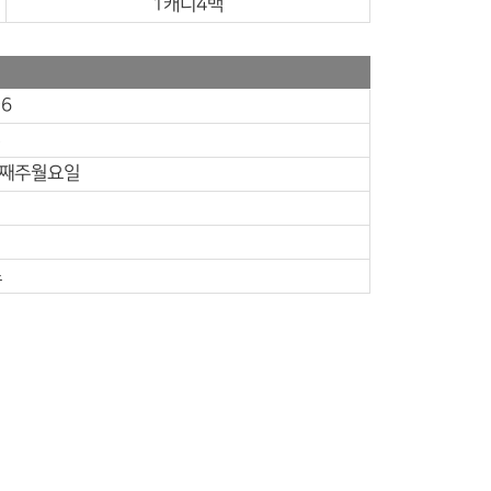
1캐디4백
~6
8
첫째주월요일
스