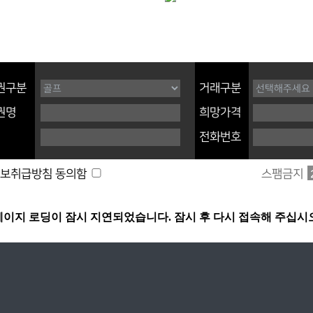
권구분
거래구분
권명
희망가격
전화번호
스팸금지
보취급방침 동의함