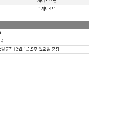
캐디시스템
1캐디4백
0
~4
요일휴장12월:1,3,5주 월요일 휴장
음