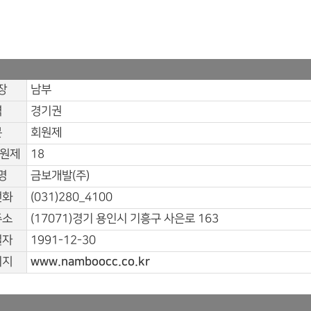
장
남부
역
경기권
분
회원제
회원제
18
명
금보개발(주)
전화
(031)280_4100
주소
(17071)경기 용인시 기흥구 사은로 163
일자
1991-12-30
이지
www.namboocc.co.kr