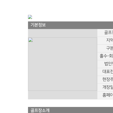
기본정보
골프
지
구
홀수-
법인
대표
현장
개장
홈페
골프장소개