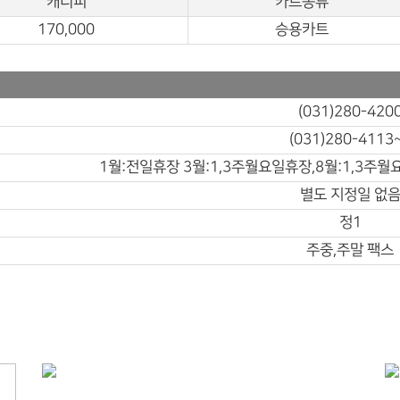
캐디피
카트종류
170,000
승용카트
(031)280-420
(031)280-4113
1월:전일휴장 3월:1,3주월요일휴장,8월:1,3주월
별도 지정일 없
정1
주중,주말 팩스