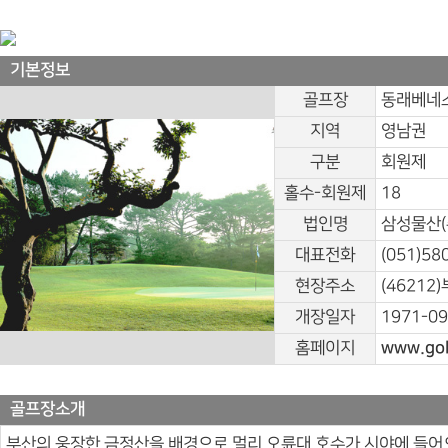
기본정보
골프장
동래베네
지역
영남권
구분
회원제
홀수-회원제
18
법인명
삼성물산(
대표전화
(051)58
현장주소
(46212
개장일자
1971-09
홈페이지
www.gol
골프장소개
부산의 웅장한 금정산을 배경으로 멀리 오륜대 호수가 시야에 들