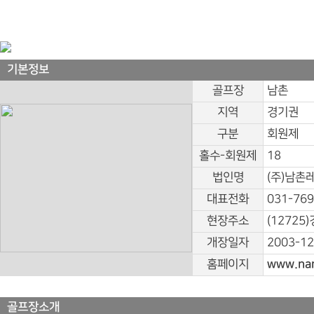
기본정보
골프장
남촌
지역
경기권
구분
회원제
홀수-회원제
18
법인명
(주)남촌
대표전화
031-769
현장주소
(12725
개장일자
2003-12
홈페이지
www.nam
골프장소개