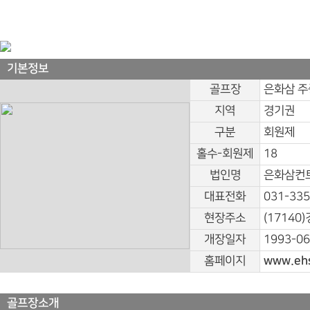
기본정보
골프장
은화삼 주
지역
경기권
구분
회원제
홀수-회원제
18
법인명
은화삼컨트
대표전화
031-335
현장주소
(17140
개장일자
1993-06
홈페이지
www.ehs
골프장소개