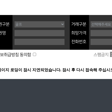
권구분
거래구분
권명
희망가격
전화번호
스팸금지
보취급방침 동의함