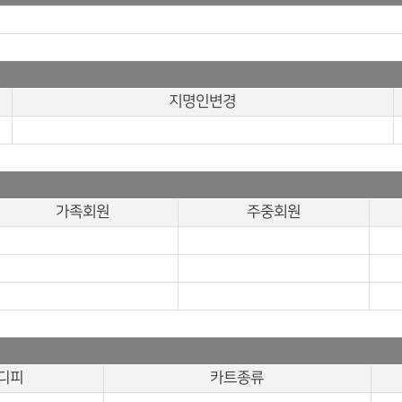
지명인변경
가족회원
주중회원
디피
카트종류