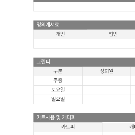
명의개서료
개인
법인
그린피
구분
정회원
주중
토요일
일요일
카트사용 및 캐디피
카트피
캐