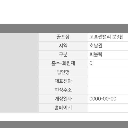
골프장
고흥썬밸리 분3천
지역
호남권
구분
퍼블릭
홀수-회원제
0
법인명
대표전화
현장주소
개장일자
0000-00-00
홈페이지